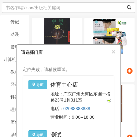
传记
动漫
管理
×
请选择门店
计算机/网络
商周古文字读本
初晨
定位失败，请稍候重试。
￥47.20
￥17.60
教材
￥59.00
￥22.00
体育中心店
经济
导航
地址：广东广州天河区东圃一横
--
科普
路23号1栋311室
电话：
02088888888
理财
营业时间：9:00--18:00
历史
现代汉语通论(第二版)
千古奇文千字文
测试
励志
导航