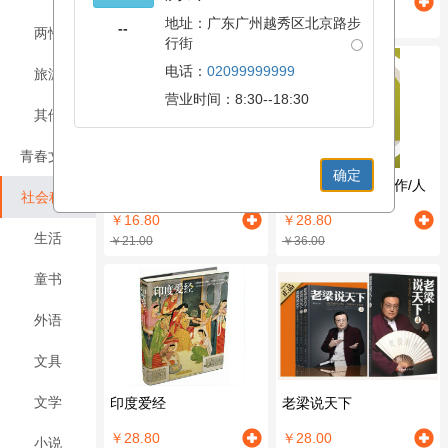
￥28.00
￥28.80
地址：广东广州越秀区北京路步
￥35.00
￥36.00
--
两性
行街
电话：
02099999999
旅游
营业时间：8:30--18:30
其他
青春文学
确定
现代汉语语法研究/商务
一本书学会新闻写作/人
社会科学
印书馆文库
民日报传媒书系
￥16.80
￥28.80
生活
￥21.00
￥36.00
童书
外语
文具
文学
印度爱经
老梁说天下
￥28.80
￥28.00
小说