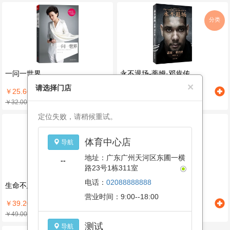
分类
一问一世界
永不退场-蒂姆·邓肯传
×
请选择门店
￥25.60
￥44.00
￥32.00
￥55.00
定位失败，请稍候重试。
体育中心店
导航
地址：广东广州天河区东圃一横
--
路23号1栋311室
电话：
02088888888
生命不息,折腾不止
养眼就是养精神
营业时间：9:00--18:00
￥39.20
￥28.08
￥49.00
￥36.00
测试
导航